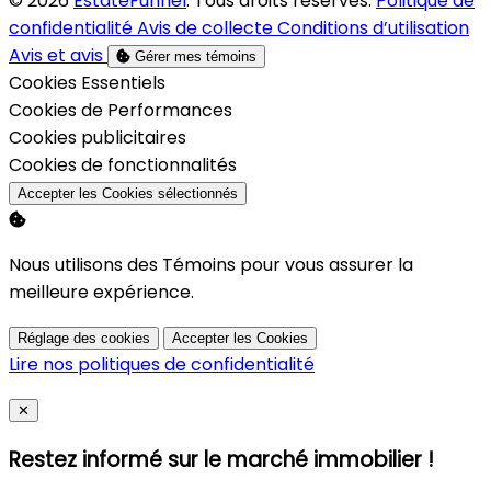
© 2026
EstateFunnel
. Tous droits réservés.
Politique de
confidentialité
Avis de collecte
Conditions d’utilisation
Avis et avis
Gérer mes témoins
Activer
Cookies Essentiels
Activer
Cookies de Performances
Activer
Cookies publicitaires
Activer
Cookies de fonctionnalités
Accepter les Cookies sélectionnés
Nous utilisons des Témoins pour vous assurer la
meilleure expérience.
Réglage des cookies
Accepter les Cookies
Lire nos politiques de confidentialité
Close
✕
Restez informé sur le marché immobilier !