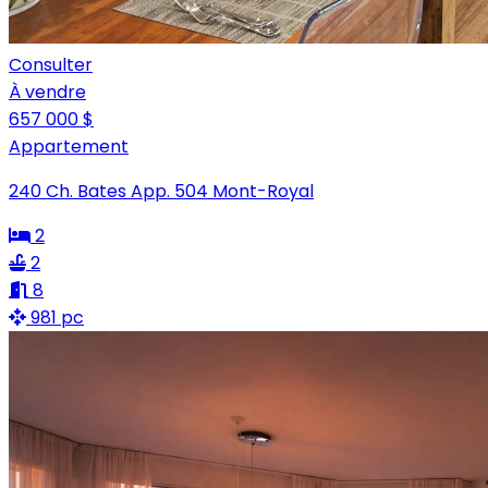
Consulter
À vendre
657 000 $
Appartement
240 Ch. Bates App. 504 Mont-Royal
2
2
8
981 pc