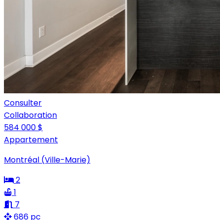
Consulter
Collaboration
584 000 $
Appartement
Montréal (Ville-Marie)
2
1
7
686 pc