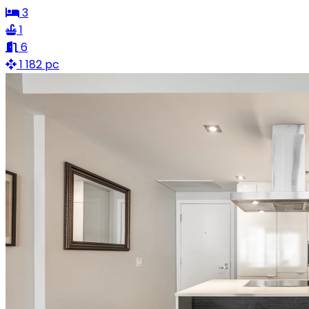
3
1
6
1 182 pc