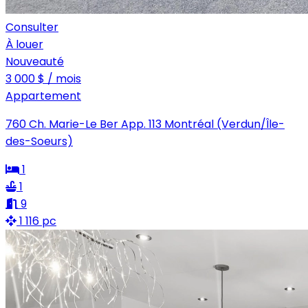
Consulter
À louer
Nouveauté
3 000 $ / mois
Appartement
760 Ch. Marie-Le Ber App. 113 Montréal (Verdun/Île-
des-Soeurs)
1
1
9
1 116 pc