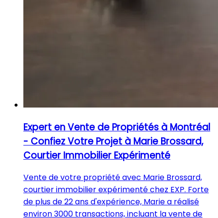
Expert en Vente de Propriétés à Montréal
- Confiez Votre Projet à Marie Brossard,
Courtier Immobilier Expérimenté
Vente de votre propriété avec Marie Brossard,
courtier immobilier expérimenté chez EXP. Forte
de plus de 22 ans d'expérience, Marie a réalisé
environ 3000 transactions, incluant la vente de