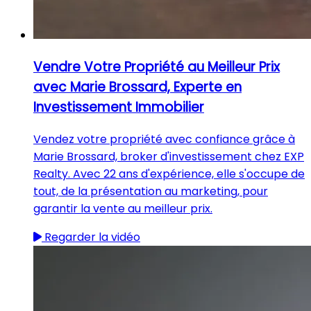
Vendre Votre Propriété au Meilleur Prix
avec Marie Brossard, Experte en
Investissement Immobilier
Vendez votre propriété avec confiance grâce à
Marie Brossard, broker d'investissement chez EXP
Realty. Avec 22 ans d'expérience, elle s'occupe de
tout, de la présentation au marketing, pour
garantir la vente au meilleur prix.
Regarder la vidéo