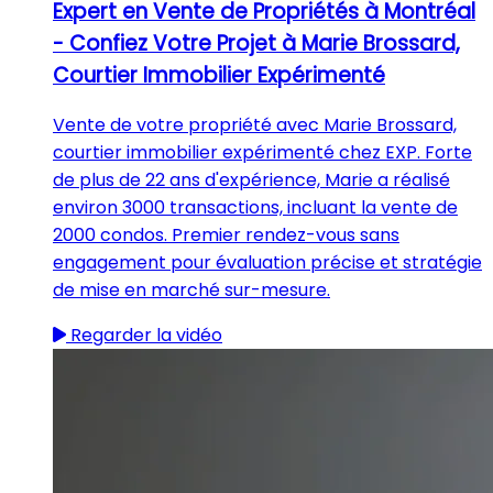
Expert en Vente de Propriétés à Montréal
- Confiez Votre Projet à Marie Brossard,
Courtier Immobilier Expérimenté
Vente de votre propriété avec Marie Brossard,
courtier immobilier expérimenté chez EXP. Forte
de plus de 22 ans d'expérience, Marie a réalisé
environ 3000 transactions, incluant la vente de
2000 condos. Premier rendez-vous sans
engagement pour évaluation précise et stratégie
de mise en marché sur-mesure.
Regarder la vidéo