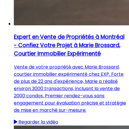
Expert en Vente de Propriétés à Montréal
- Confiez Votre Projet à Marie Brossard,
Courtier Immobilier Expérimenté
Vente de votre propriété avec Marie Brossard,
courtier immobilier expérimenté chez EXP. Forte
de plus de 22 ans d'expérience, Marie a réalisé
environ 3000 transactions, incluant la vente de
2000 condos. Premier rendez-vous sans
engagement pour évaluation précise et stratégie
de mise en marché sur-mesure.
Regarder la vidéo